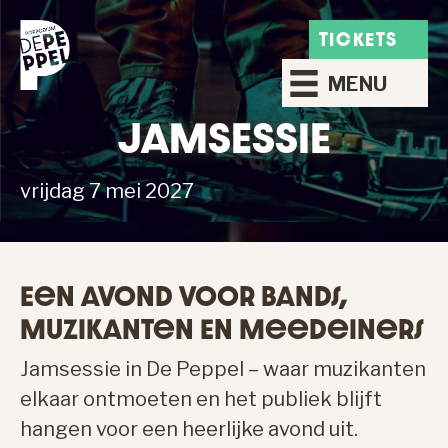
TICKETS
MENU
JAMSESSIE
vrijdag 7 mei 2027
Een Avond Voor Bands,
Muzikanten En Meedeiners
Jamsessie in De Peppel – waar muzikanten
elkaar ontmoeten en het publiek blijft
hangen voor een heerlijke avond uit.