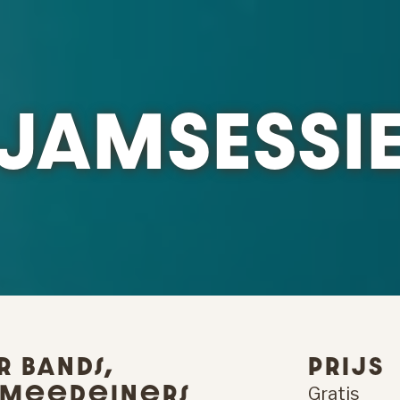
JAMSESSI
 Bands,
PRIJS
 Meedeiners
Gratis