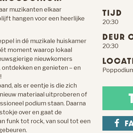
aar muzikanten elkaar
TIJD
ijft hangen voor een heerlijke
20:30
DEUR 
ppel in dé muzikale huiskamer
20:30
 hét moment waarop lokaal
nieuwsgierige nieuwkomers
LOCAT
ontdekken en genieten – en
Poppodium
!
nd, als er eentje is die zich
 nieuw materiaal uitproberen of
essioneel podium staan. Daarna
tokje over en gaat de
n funk tot rock, van soul tot een
F
 gebeuren.