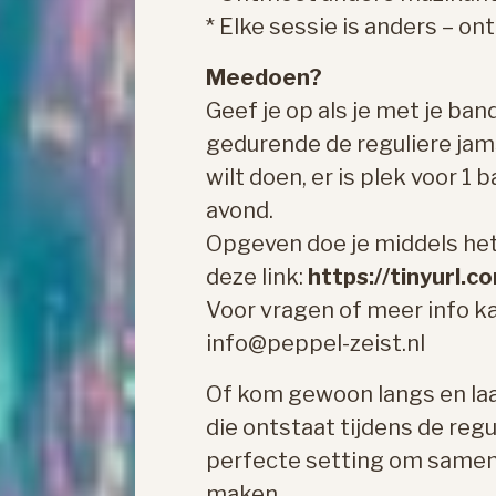
* Elke sessie is anders – on
Meedoen?
Geef je op als je met je ba
gedurende de reguliere ja
wilt doen, er is plek voor 1 
avond.
Opgeven doe je middels het
deze link:
https://tinyurl
Voor vragen of meer info ka
info@peppel-zeist.nl
Of kom gewoon langs en laa
die ontstaat tijdens de regu
perfecte setting om samen c
maken.