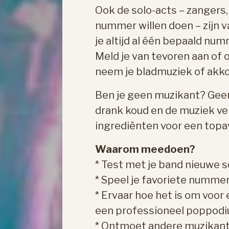
Ook de solo-acts – zangers
nummer willen doen – zijn 
je altijd al één bepaald nu
Meld je van tevoren aan of o
neem je bladmuziek of ak
Ben je geen muzikant? Geen
drank koud en de muziek ver
ingrediënten voor een topav
Waarom meedoen?
* Test met je band nieuwe 
* Speel je favoriete nummer
* Ervaar hoe het is om voor 
een professioneel poppod
* Ontmoet andere muzikante