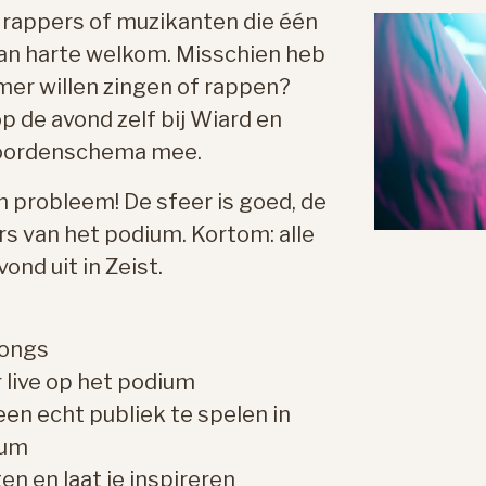
, rappers of muzikanten die één
van harte welkom. Misschien heb
mmer willen zingen of rappen?
p de avond zelf bij Wiard en
koordenschema mee.
 probleem! De sfeer is goed, de
s van het podium. Kortom: alle
ond uit in Zeist.
songs
 live op het podium
een echt publiek te spelen in
ium
n en laat je inspireren