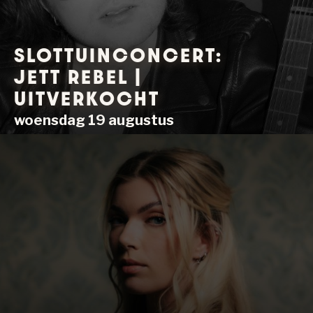
SLOTTUINCONCERT:
JETT REBEL |
UITVERKOCHT
woensdag 19 augustus