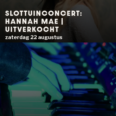
SLOTTUINCONCERT:
HANNAH MAE |
UITVERKOCHT
zaterdag 22 augustus