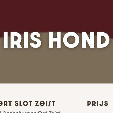
IRIS HOND
rt Slot Zeist
PRIJS