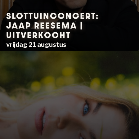
SLOTTUINCONCERT:
JAAP REESEMA |
UITVERKOCHT
vrijdag 21 augustus