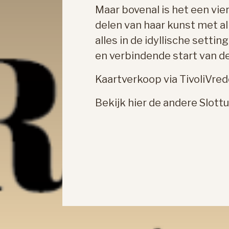
Maar bovenal is het een vier
delen van haar kunst met al
alles in de idyllische settin
en verbindende start van de
Kaartverkoop via
TivoliVre
Bekijk hier de andere Slott