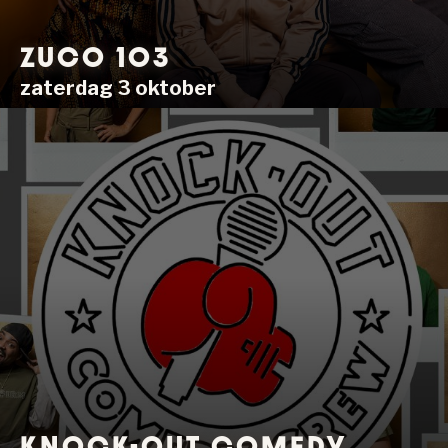
ZUCO 103
zaterdag 3 oktober
KNOCK-OUT COMEDY