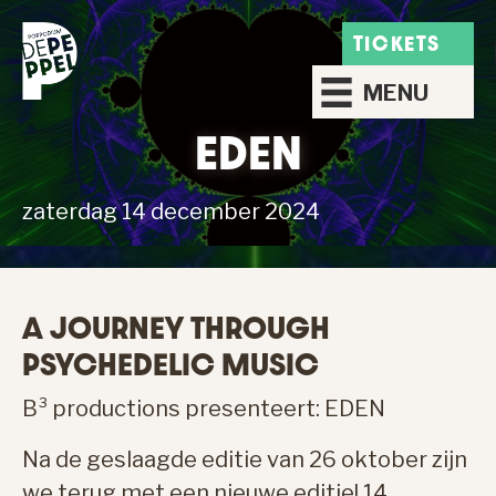
TICKETS
MENU
EDEN
zaterdag 14 december 2024
A JOURNEY THROUGH
PSYCHEDELIC MUSIC
B³ productions presenteert: EDEN
Na de geslaagde editie van 26 oktober zijn
we terug met een nieuwe editie! 14