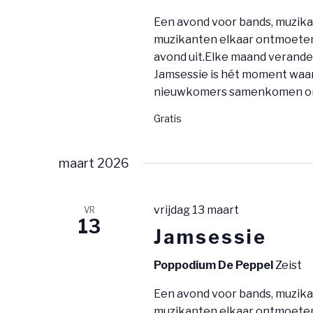
Een avond voor bands, muzika
muzikanten elkaar ontmoeten 
avond uit.Elke maand verander
Jamsessie is hét moment waar
nieuwkomers samenkomen om
Gratis
maart 2026
vrijdag 13 maart
VR
13
Jamsessie
Poppodium De Peppel
Zeist
Een avond voor bands, muzika
muzikanten elkaar ontmoeten 