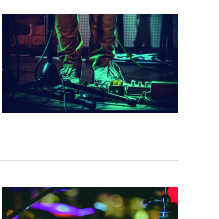
N
T
W
E
E
R
G
A
V
E
N
N
A
V