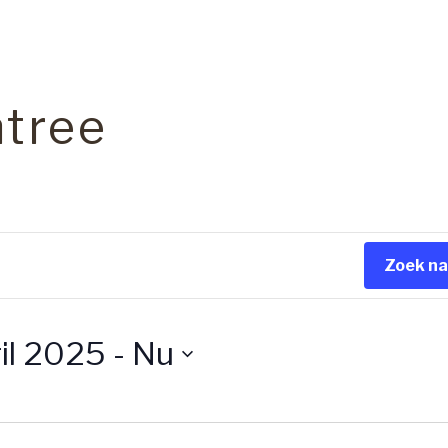
ntree
Zoek n
ril 2025
 - 
Nu