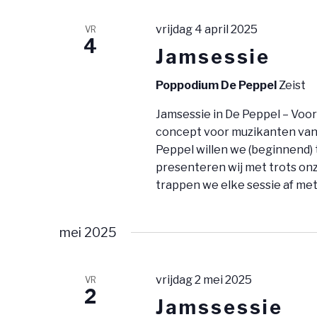
M
l
e
E
e
vrijdag 4 april 2025
VR
y
4
c
N
Jamsessie
w
t
o
T
e
Poppodium De Peppel
Zeist
r
e
E
Jamsessie in De Peppel – Voor
d
r
concept voor muzikanten van a
N
i
e
Peppel willen we (beginnend) 
n
Z
presenteren wij met trots on
e
.
trappen we elke sessie af met
n
O
Z
d
E
o
mei 2025
a
e
K
t
k
u
vrijdag 2 mei 2025
VR
E
v
2
m
Jamssessie
o