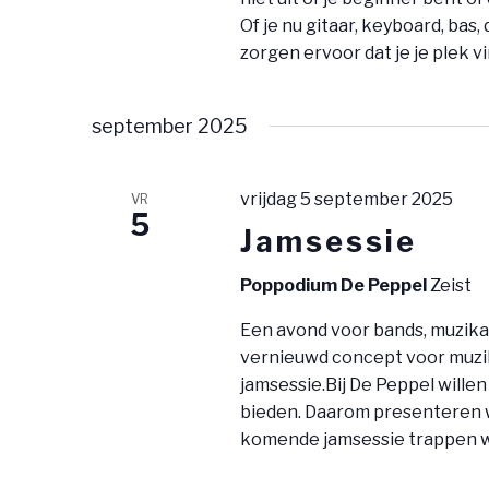
N
t
Of je nu gitaar, keyboard, bas
N
zorgen ervoor dat je je plek v
k
A
e
y
september 2025
V
w
I
o
vrijdag 5 september 2025
VR
G
5
r
Jamsessie
d
A
Poppodium De Peppel
Zeist
.
T
Een avond voor bands, muzika
I
vernieuwd concept voor muzik
jamsessie.Bij De Peppel wille
E
bieden. Daarom presenteren w
komende jamsessie trappen we