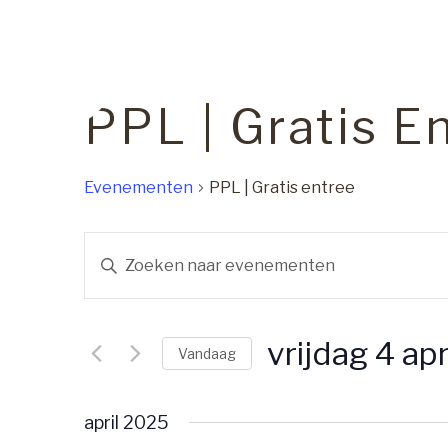
PPL | Gratis E
Evenementen
PPL | Gratis entree
E
V
V
u
E
l
vrijdag 4 ap
e
N
Vandaag
e
S
E
n
e
april 2025
k