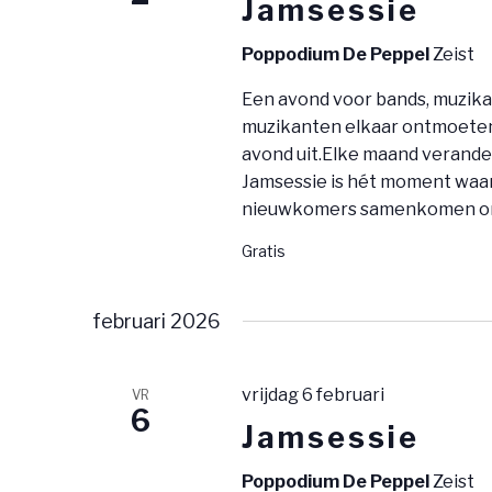
Jamsessie
Poppodium De Peppel
Zeist
Een avond voor bands, muzika
muzikanten elkaar ontmoeten 
avond uit.Elke maand verander
Jamsessie is hét moment waar
nieuwkomers samenkomen om
Gratis
februari 2026
vrijdag 6 februari
VR
6
Jamsessie
Poppodium De Peppel
Zeist