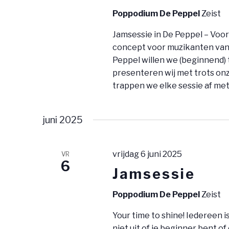
N
.
o
Poppodium De Peppel
Zeist
E
r
Jamsessie in De Peppel – Voor
N
E
concept voor muzikanten van a
v
W
Peppel willen we (beginnend) 
e
presenteren wij met trots on
E
trappen we elke sessie af met
n
E
e
m
juni 2025
R
e
G
n
vrijdag 6 juni 2025
VR
6
E
t
Jamsessie
e
V
n
Poppodium De Peppel
Zeist
E
m
Your time to shine! Iedereen 
e
niet uit of je beginner bent of