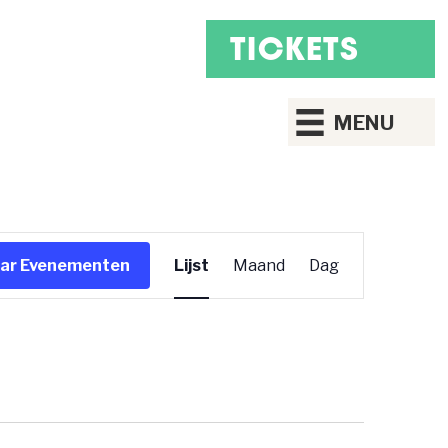
TICKETS
MENU
E
aar Evenementen
Lijst
Maand
Dag
V
E
N
E
M
E