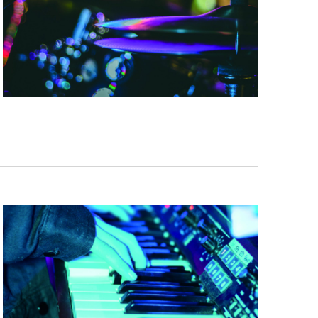
I
G
A
T
I
E