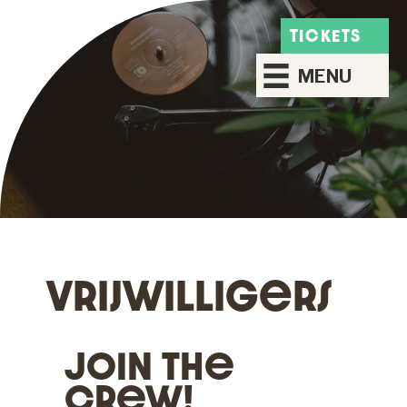
TICKETS
MENU
Vrijwilligers
Join The
Crew!