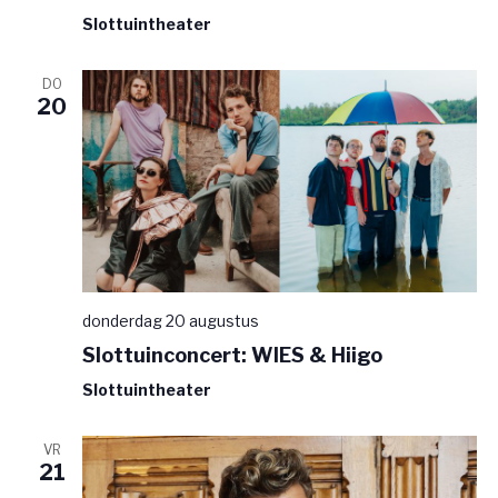
N
A
Slottuintheater
T
W
DO
I
20
E
E
E
R
G
E
donderdag 20 augustus
V
Slottuinconcert: WIES & Hiigo
Slottuintheater
E
N
VR
21