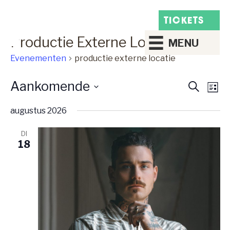
TICKETS
Productie Externe Locatie
MENU
Evenementen
productie externe locatie
E
E
Aankomende
Z
L
o
V
i
S
V
e
augustus 2026
j
E
e
k
s
E
e
l
N
t
DI
n
18
N
e
E
c
M
E
t
E
M
e
N
e
E
T
r