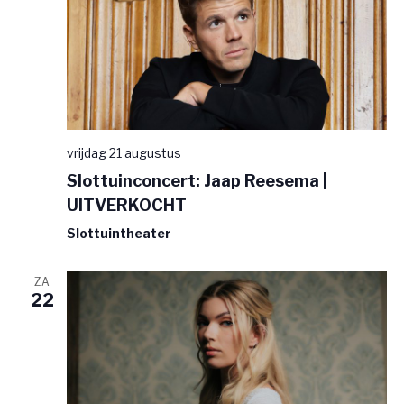
N
A
V
I
G
vrijdag 21 augustus
Slottuinconcert: Jaap Reesema |
A
UITVERKOCHT
T
Slottuintheater
I
ZA
E
22