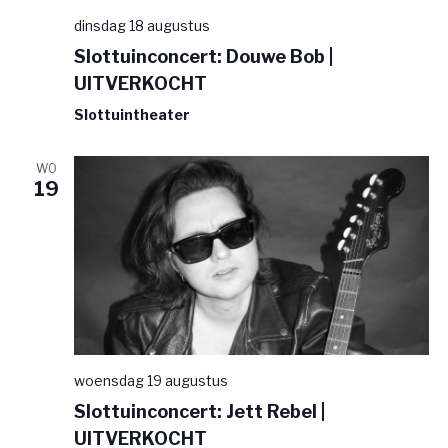
N
W
e
dinsdag 18 augustus
E
T
e
Slottuinconcert: Douwe Bob |
E
n
UITVERKOCHT
E
R
d
Slottuintheater
N
a
G
WO
t
Z
A
19
u
V
O
m
E
E
.
N
K
N
A
E
V
woensdag 19 augustus
N
I
Slottuinconcert: Jett Rebel |
E
G
UITVERKOCHT