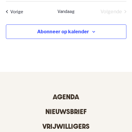
Vandaag
Volgende
Evenementen
Vorige
Eveneme
Abonneer op kalender
AGENDA
NIEUWSBRIEF
VRIJWILLIGERS