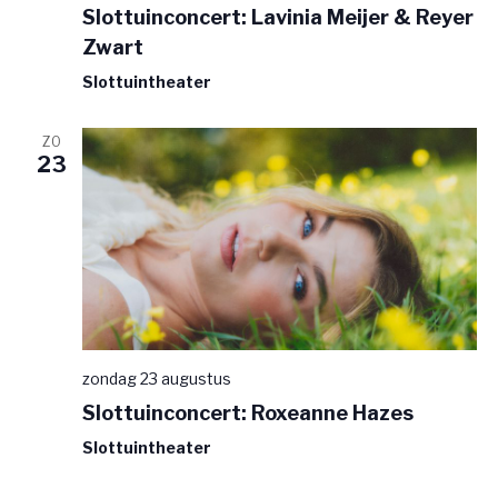
Slottuinconcert: Lavinia Meijer & Reyer
Zwart
Slottuintheater
ZO
23
zondag 23 augustus
Slottuinconcert: Roxeanne Hazes
Slottuintheater